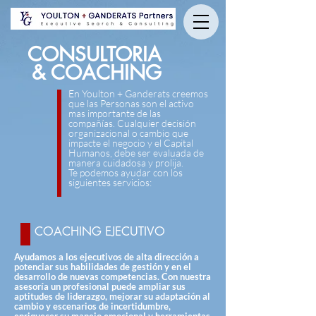
CONSULTORIA
& COACHING
En Youlton + Ganderats creemos
que las Personas son el activo
mas importante de las
compañías. Cualquier decisión
organizacional o cambio que
impacte el negocio y el Capital
Humanos, debe ser evaluada de
manera cuidadosa y prolija.
Te podemos ayudar con los
siguientes servicios:
COACHING EJECUTIVO
Ayudamos a los ejecutivos de alta dirección a
potenciar sus habilidades de gestión y en el
desarrollo de nuevas competencias. Con nuestra
asesoría un profesional puede ampliar sus
aptitudes de liderazgo, mejorar su adaptación al
cambio y escenarios de incertidumbre,