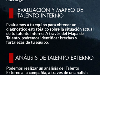
EVALUACIÓN Y MAPEO DE
TALENTO INTERNO
Evaluamos a tu equipo para obtener un
diagnostico estratégico sobre la situación actual
de tu talento interno. A través del Mapa de
Talento, podremos identificar brechas y
fortalezas de tu equipo.
ANÁLISIS DE TALENTO EXTERNO
Podemos realizar un análisis del Talento
Externo a la compañía, a través de un análisis
del ecosistema de tu negocio e industria; con el
objetivo de tener una mejor comprensión de:
Competencias y talento disponible en el
mercado que puedan agregar valor a tu negocio.
Roles y/o posiciones específicas y su
disponibilidad.
Identificar potenciales contrataciones para
reducir las
brechas de capital humanos dentro
de tu organización.
VOLVER A SERVICIOS