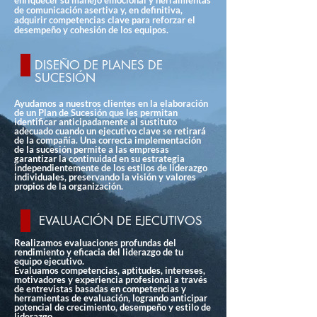
enriquecer su manejo emocional y herramientas
de comunicación asertiva y, en definitiva,
adquirir competencias clave para reforzar el
desempeño y cohesión de los equipos.
DISEÑO DE PLANES DE
SUCESIÓN
Ayudamos a nuestros clientes en la elaboración
de un Plan de Sucesión que les permitan
identificar anticipadamente al sustituto
adecuado
cuando un ejecutivo clave se retirará
de la compañía. Una correcta implementación
de la sucesión permite a las empresas
garantizar la continuidad en su estrategia
independientemente de los estilos de liderazgo
individuales, preservando la visión y valores
propios de la organización.
EVALUACIÓN DE EJECUTIVOS
Realizamos evaluaciones profundas del
rendimiento y eficacia del liderazgo de tu
equipo ejecutivo.
Evaluamos competencias, aptitudes, intereses,
motivadores y experiencia profesional a través
de entrevistas basadas en competencias y
herramientas de evaluación, logrando anticipar
potencial de crecimiento, desempeño y estilo de
liderazgo.