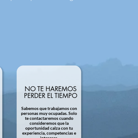
NO TE HAREMOS
PERDER EL TIEMPO
Sabemos que trabajamos con
personas muy ocupadas. Solo
te contactaremos cuando
consideremos que la
oportunidad calza con tu
experiencia, competencias e
intereses.