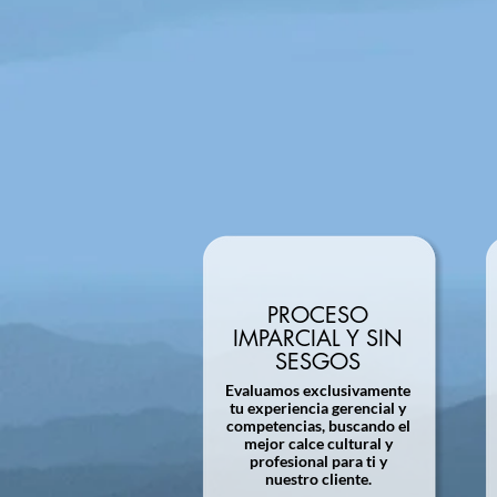
PROCESO
IMPARCIAL Y SIN
SESGOS
Evaluamos exclusivamente
tu experiencia gerencial y
competencias, buscando el
mejor calce cultural y
profesional para ti y
nuestro cliente.